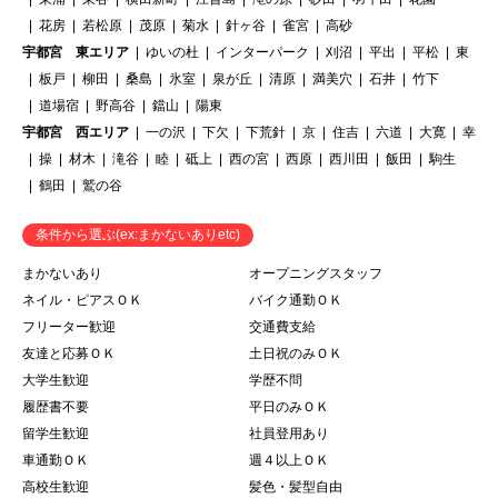
花房
若松原
茂原
菊水
針ヶ谷
雀宮
高砂
宇都宮 東エリア
ゆいの杜
インターパーク
刈沼
平出
平松
東
板戸
柳田
桑島
氷室
泉が丘
清原
満美穴
石井
竹下
道場宿
野高谷
鐺山
陽東
宇都宮 西エリア
一の沢
下欠
下荒針
京
住吉
六道
大寛
幸
操
材木
滝谷
睦
砥上
西の宮
西原
西川田
飯田
駒生
鶴田
鷲の谷
条件から選ぶ(ex:まかないありetc)
まかないあり
オープニングスタッフ
ネイル・ピアスＯＫ
バイク通勤ＯＫ
フリーター歓迎
交通費支給
友達と応募ＯＫ
土日祝のみＯＫ
大学生歓迎
学歴不問
履歴書不要
平日のみＯＫ
留学生歓迎
社員登用あり
車通勤ＯＫ
週４以上ＯＫ
高校生歓迎
髪色・髪型自由