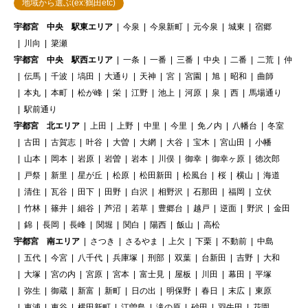
地域から選ぶ(ex:鶴田etc)
宇都宮 中央 駅東エリア
今泉
今泉新町
元今泉
城東
宿郷
川向
簗瀬
宇都宮 中央 駅西エリア
一条
一番
三番
中央
二番
二荒
仲
伝馬
千波
塙田
大通り
天神
宮
宮園
旭
昭和
曲師
本丸
本町
松が峰
栄
江野
池上
河原
泉
西
馬場通り
駅前通り
宇都宮 北エリア
上田
上野
中里
今里
免ノ内
八幡台
冬室
古田
古賀志
叶谷
大曽
大網
大谷
宝木
宮山田
小幡
山本
岡本
岩原
岩曽
岩本
川俣
御幸
御幸ヶ原
徳次郎
戸祭
新里
星が丘
松原
松田新田
松風台
桜
横山
海道
清住
瓦谷
田下
田野
白沢
相野沢
石那田
福岡
立伏
竹林
篠井
細谷
芦沼
若草
豊郷台
越戸
逆面
野沢
金田
錦
長岡
長峰
関堀
関白
陽西
飯山
高松
宇都宮 南エリア
さつき
さるやま
上欠
下栗
不動前
中島
五代
今宮
八千代
兵庫塚
刑部
双葉
台新田
吉野
大和
大塚
宮の内
宮原
宮本
富士見
屋板
川田
幕田
平塚
弥生
御蔵
新富
新町
日の出
明保野
春日
末広
東原
東浦
東谷
横田新町
江曽島
滝の原
砂田
羽牛田
花園