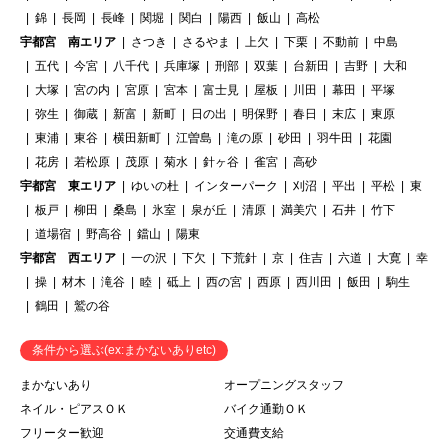
錦
長岡
長峰
関堀
関白
陽西
飯山
高松
宇都宮 南エリア
さつき
さるやま
上欠
下栗
不動前
中島
五代
今宮
八千代
兵庫塚
刑部
双葉
台新田
吉野
大和
大塚
宮の内
宮原
宮本
富士見
屋板
川田
幕田
平塚
弥生
御蔵
新富
新町
日の出
明保野
春日
末広
東原
東浦
東谷
横田新町
江曽島
滝の原
砂田
羽牛田
花園
花房
若松原
茂原
菊水
針ヶ谷
雀宮
高砂
宇都宮 東エリア
ゆいの杜
インターパーク
刈沼
平出
平松
東
板戸
柳田
桑島
氷室
泉が丘
清原
満美穴
石井
竹下
道場宿
野高谷
鐺山
陽東
宇都宮 西エリア
一の沢
下欠
下荒針
京
住吉
六道
大寛
幸
操
材木
滝谷
睦
砥上
西の宮
西原
西川田
飯田
駒生
鶴田
鷲の谷
条件から選ぶ(ex:まかないありetc)
まかないあり
オープニングスタッフ
ネイル・ピアスＯＫ
バイク通勤ＯＫ
フリーター歓迎
交通費支給