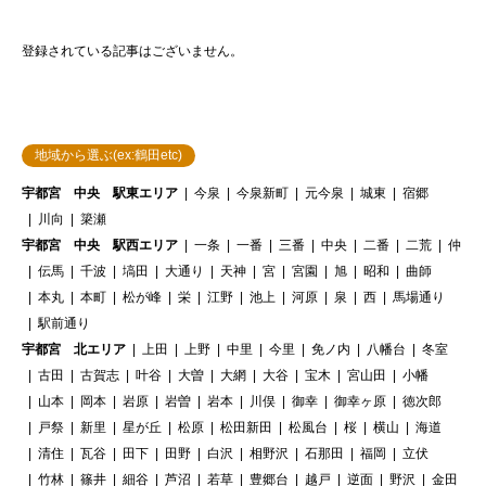
登録されている記事はございません。
地域から選ぶ(ex:鶴田etc)
宇都宮 中央 駅東エリア
今泉
今泉新町
元今泉
城東
宿郷
川向
簗瀬
宇都宮 中央 駅西エリア
一条
一番
三番
中央
二番
二荒
仲
伝馬
千波
塙田
大通り
天神
宮
宮園
旭
昭和
曲師
本丸
本町
松が峰
栄
江野
池上
河原
泉
西
馬場通り
駅前通り
宇都宮 北エリア
上田
上野
中里
今里
免ノ内
八幡台
冬室
古田
古賀志
叶谷
大曽
大網
大谷
宝木
宮山田
小幡
山本
岡本
岩原
岩曽
岩本
川俣
御幸
御幸ヶ原
徳次郎
戸祭
新里
星が丘
松原
松田新田
松風台
桜
横山
海道
清住
瓦谷
田下
田野
白沢
相野沢
石那田
福岡
立伏
竹林
篠井
細谷
芦沼
若草
豊郷台
越戸
逆面
野沢
金田