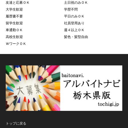
友達と応募ＯＫ
土日祝のみＯＫ
大学生歓迎
学歴不問
履歴書不要
平日のみＯＫ
留学生歓迎
社員登用あり
車通勤ＯＫ
週４以上ＯＫ
高校生歓迎
髪色・髪型自由
ＷワークＯＫ
トップに戻る