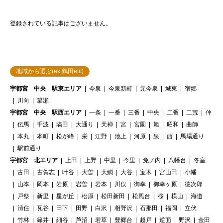
登録されている記事はございません。
地域から選ぶ(ex:鶴田etc)
宇都宮 中央 駅東エリア
今泉
今泉新町
元今泉
城東
宿郷
川向
簗瀬
宇都宮 中央 駅西エリア
一条
一番
三番
中央
二番
二荒
仲
伝馬
千波
塙田
大通り
天神
宮
宮園
旭
昭和
曲師
本丸
本町
松が峰
栄
江野
池上
河原
泉
西
馬場通り
駅前通り
宇都宮 北エリア
上田
上野
中里
今里
免ノ内
八幡台
冬室
古田
古賀志
叶谷
大曽
大網
大谷
宝木
宮山田
小幡
山本
岡本
岩原
岩曽
岩本
川俣
御幸
御幸ヶ原
徳次郎
戸祭
新里
星が丘
松原
松田新田
松風台
桜
横山
海道
清住
瓦谷
田下
田野
白沢
相野沢
石那田
福岡
立伏
竹林
篠井
細谷
芦沼
若草
豊郷台
越戸
逆面
野沢
金田