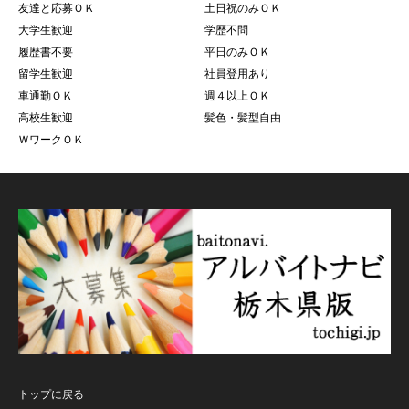
友達と応募ＯＫ
土日祝のみＯＫ
大学生歓迎
学歴不問
履歴書不要
平日のみＯＫ
留学生歓迎
社員登用あり
車通勤ＯＫ
週４以上ＯＫ
高校生歓迎
髪色・髪型自由
ＷワークＯＫ
トップに戻る