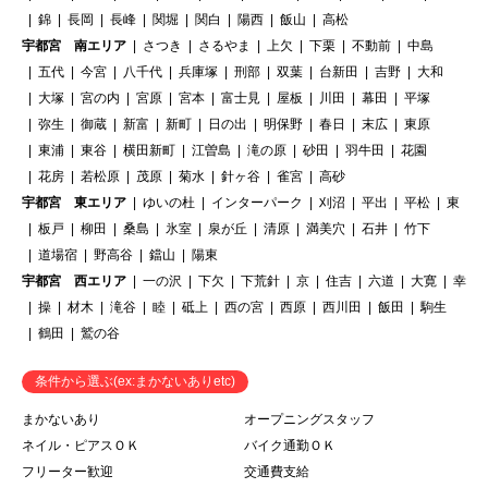
錦
長岡
長峰
関堀
関白
陽西
飯山
高松
宇都宮 南エリア
さつき
さるやま
上欠
下栗
不動前
中島
五代
今宮
八千代
兵庫塚
刑部
双葉
台新田
吉野
大和
大塚
宮の内
宮原
宮本
富士見
屋板
川田
幕田
平塚
弥生
御蔵
新富
新町
日の出
明保野
春日
末広
東原
東浦
東谷
横田新町
江曽島
滝の原
砂田
羽牛田
花園
花房
若松原
茂原
菊水
針ヶ谷
雀宮
高砂
宇都宮 東エリア
ゆいの杜
インターパーク
刈沼
平出
平松
東
板戸
柳田
桑島
氷室
泉が丘
清原
満美穴
石井
竹下
道場宿
野高谷
鐺山
陽東
宇都宮 西エリア
一の沢
下欠
下荒針
京
住吉
六道
大寛
幸
操
材木
滝谷
睦
砥上
西の宮
西原
西川田
飯田
駒生
鶴田
鷲の谷
条件から選ぶ(ex:まかないありetc)
まかないあり
オープニングスタッフ
ネイル・ピアスＯＫ
バイク通勤ＯＫ
フリーター歓迎
交通費支給