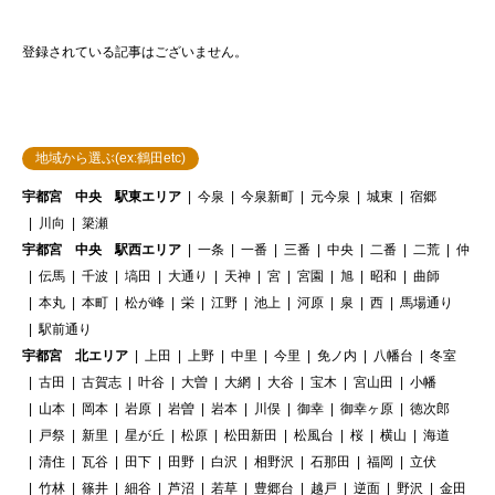
登録されている記事はございません。
地域から選ぶ(ex:鶴田etc)
宇都宮 中央 駅東エリア
今泉
今泉新町
元今泉
城東
宿郷
川向
簗瀬
宇都宮 中央 駅西エリア
一条
一番
三番
中央
二番
二荒
仲
伝馬
千波
塙田
大通り
天神
宮
宮園
旭
昭和
曲師
本丸
本町
松が峰
栄
江野
池上
河原
泉
西
馬場通り
駅前通り
宇都宮 北エリア
上田
上野
中里
今里
免ノ内
八幡台
冬室
古田
古賀志
叶谷
大曽
大網
大谷
宝木
宮山田
小幡
山本
岡本
岩原
岩曽
岩本
川俣
御幸
御幸ヶ原
徳次郎
戸祭
新里
星が丘
松原
松田新田
松風台
桜
横山
海道
清住
瓦谷
田下
田野
白沢
相野沢
石那田
福岡
立伏
竹林
篠井
細谷
芦沼
若草
豊郷台
越戸
逆面
野沢
金田