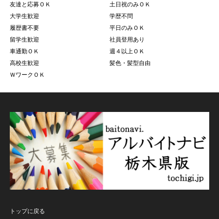
友達と応募ＯＫ
土日祝のみＯＫ
大学生歓迎
学歴不問
履歴書不要
平日のみＯＫ
留学生歓迎
社員登用あり
車通勤ＯＫ
週４以上ＯＫ
高校生歓迎
髪色・髪型自由
ＷワークＯＫ
トップに戻る