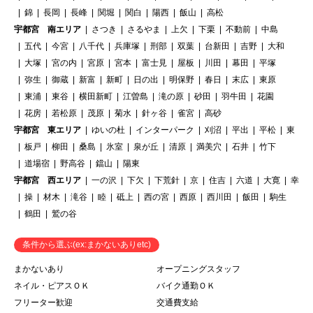
錦
長岡
長峰
関堀
関白
陽西
飯山
高松
宇都宮 南エリア
さつき
さるやま
上欠
下栗
不動前
中島
五代
今宮
八千代
兵庫塚
刑部
双葉
台新田
吉野
大和
大塚
宮の内
宮原
宮本
富士見
屋板
川田
幕田
平塚
弥生
御蔵
新富
新町
日の出
明保野
春日
末広
東原
東浦
東谷
横田新町
江曽島
滝の原
砂田
羽牛田
花園
花房
若松原
茂原
菊水
針ヶ谷
雀宮
高砂
宇都宮 東エリア
ゆいの杜
インターパーク
刈沼
平出
平松
東
板戸
柳田
桑島
氷室
泉が丘
清原
満美穴
石井
竹下
道場宿
野高谷
鐺山
陽東
宇都宮 西エリア
一の沢
下欠
下荒針
京
住吉
六道
大寛
幸
操
材木
滝谷
睦
砥上
西の宮
西原
西川田
飯田
駒生
鶴田
鷲の谷
条件から選ぶ(ex:まかないありetc)
まかないあり
オープニングスタッフ
ネイル・ピアスＯＫ
バイク通勤ＯＫ
フリーター歓迎
交通費支給