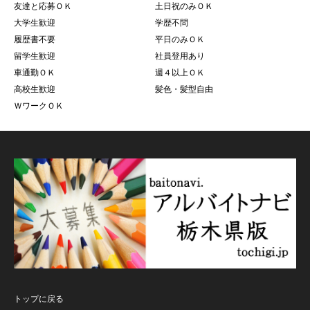
友達と応募ＯＫ
土日祝のみＯＫ
大学生歓迎
学歴不問
履歴書不要
平日のみＯＫ
留学生歓迎
社員登用あり
車通勤ＯＫ
週４以上ＯＫ
高校生歓迎
髪色・髪型自由
ＷワークＯＫ
トップに戻る