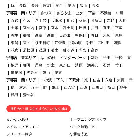
錦
長岡
長峰
関堀
関白
陽西
飯山
高松
宇都宮 南エリア
さつき
さるやま
上欠
下栗
不動前
中島
五代
今宮
八千代
兵庫塚
刑部
双葉
台新田
吉野
大和
大塚
宮の内
宮原
宮本
富士見
屋板
川田
幕田
平塚
弥生
御蔵
新富
新町
日の出
明保野
春日
末広
東原
東浦
東谷
横田新町
江曽島
滝の原
砂田
羽牛田
花園
花房
若松原
茂原
菊水
針ヶ谷
雀宮
高砂
宇都宮 東エリア
ゆいの杜
インターパーク
刈沼
平出
平松
東
板戸
柳田
桑島
氷室
泉が丘
清原
満美穴
石井
竹下
道場宿
野高谷
鐺山
陽東
宇都宮 西エリア
一の沢
下欠
下荒針
京
住吉
六道
大寛
幸
操
材木
滝谷
睦
砥上
西の宮
西原
西川田
飯田
駒生
鶴田
鷲の谷
条件から選ぶ(ex:まかないありetc)
まかないあり
オープニングスタッフ
ネイル・ピアスＯＫ
バイク通勤ＯＫ
フリーター歓迎
交通費支給