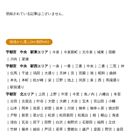
登録されている記事はございません。
地域から選ぶ(ex:鶴田etc)
宇都宮 中央 駅東エリア
今泉
今泉新町
元今泉
城東
宿郷
川向
簗瀬
宇都宮 中央 駅西エリア
一条
一番
三番
中央
二番
二荒
仲
伝馬
千波
塙田
大通り
天神
宮
宮園
旭
昭和
曲師
本丸
本町
松が峰
栄
江野
池上
河原
泉
西
馬場通り
駅前通り
宇都宮 北エリア
上田
上野
中里
今里
免ノ内
八幡台
冬室
古田
古賀志
叶谷
大曽
大網
大谷
宝木
宮山田
小幡
山本
岡本
岩原
岩曽
岩本
川俣
御幸
御幸ヶ原
徳次郎
戸祭
新里
星が丘
松原
松田新田
松風台
桜
横山
海道
清住
瓦谷
田下
田野
白沢
相野沢
石那田
福岡
立伏
竹林
篠井
細谷
芦沼
若草
豊郷台
越戸
逆面
野沢
金田