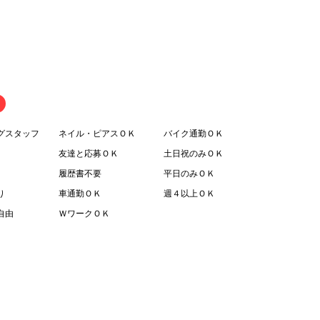
グスタッフ
ネイル・ピアスＯＫ
バイク通勤ＯＫ
友達と応募ＯＫ
土日祝のみＯＫ
履歴書不要
平日のみＯＫ
り
車通勤ＯＫ
週４以上ＯＫ
自由
ＷワークＯＫ