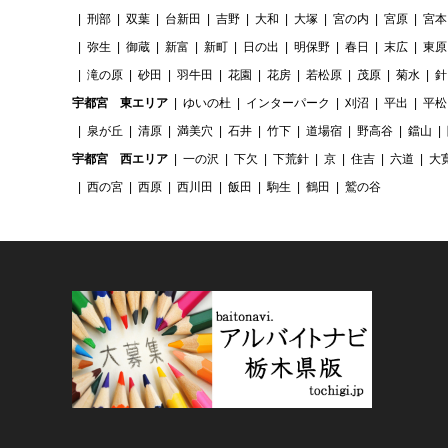
刑部
双葉
台新田
吉野
大和
大塚
宮の内
宮原
宮本
弥生
御蔵
新富
新町
日の出
明保野
春日
末広
東原
滝の原
砂田
羽牛田
花園
花房
若松原
茂原
菊水
針
宇都宮 東エリア
ゆいの杜
インターパーク
刈沼
平出
平松
泉が丘
清原
満美穴
石井
竹下
道場宿
野高谷
鐺山
宇都宮 西エリア
一の沢
下欠
下荒針
京
住吉
六道
大
西の宮
西原
西川田
飯田
駒生
鶴田
鷲の谷