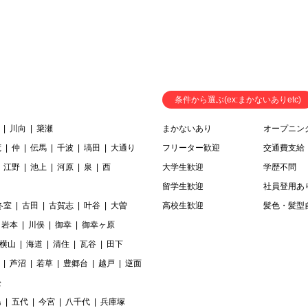
条件から選ぶ(ex:まかないありetc)
川向
簗瀬
まかないあり
オープニン
荒
仲
伝馬
千波
塙田
大通り
フリーター歓迎
交通費支給
江野
池上
河原
泉
西
大学生歓迎
学歴不問
留学生歓迎
社員登用あ
冬室
古田
古賀志
叶谷
大曽
高校生歓迎
髪色・髪型
岩本
川俣
御幸
御幸ヶ原
横山
海道
清住
瓦谷
田下
芦沼
若草
豊郷台
越戸
逆面
松
島
五代
今宮
八千代
兵庫塚