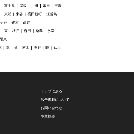
富士見
屋板
川田
幕田
平塚
東浦
東谷
横田新町
江曽島
ヶ谷
雀宮
高砂
東
板戸
柳田
桑島
氷室
陽東
寛
幸
操
材木
滝谷
睦
砥上
トップに戻る
広告掲載について
お問い合わせ
事業概要