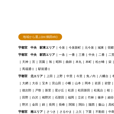
地域から選ぶ(ex:鶴田etc)
宇都宮 中央 駅東エリア
今泉
今泉新町
元今泉
城東
宿郷
宇都宮 中央 駅西エリア
一条
一番
三番
中央
二番
二
天神
宮
宮園
旭
昭和
曲師
本丸
本町
松が峰
栄
馬場通り
駅前通り
宇都宮 北エリア
上田
上野
中里
今里
免ノ内
八幡台
大網
大谷
宝木
宮山田
小幡
山本
岡本
岩原
岩曽
徳次郎
戸祭
新里
星が丘
松原
松田新田
松風台
桜
田野
白沢
相野沢
石那田
福岡
立伏
竹林
篠井
細谷
野沢
金田
錦
長岡
長峰
関堀
関白
陽西
飯山
高
宇都宮 南エリア
さつき
さるやま
上欠
下栗
不動前
中