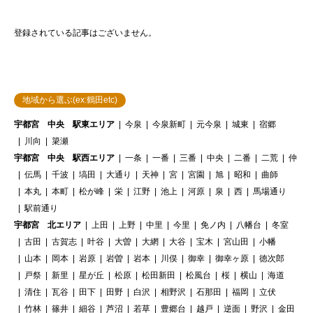
登録されている記事はございません。
地域から選ぶ(ex:鶴田etc)
宇都宮 中央 駅東エリア
今泉
今泉新町
元今泉
城東
宿郷
川向
簗瀬
宇都宮 中央 駅西エリア
一条
一番
三番
中央
二番
二荒
仲
伝馬
千波
塙田
大通り
天神
宮
宮園
旭
昭和
曲師
本丸
本町
松が峰
栄
江野
池上
河原
泉
西
馬場通り
駅前通り
宇都宮 北エリア
上田
上野
中里
今里
免ノ内
八幡台
冬室
古田
古賀志
叶谷
大曽
大網
大谷
宝木
宮山田
小幡
山本
岡本
岩原
岩曽
岩本
川俣
御幸
御幸ヶ原
徳次郎
戸祭
新里
星が丘
松原
松田新田
松風台
桜
横山
海道
清住
瓦谷
田下
田野
白沢
相野沢
石那田
福岡
立伏
竹林
篠井
細谷
芦沼
若草
豊郷台
越戸
逆面
野沢
金田