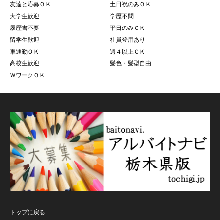
友達と応募ＯＫ
土日祝のみＯＫ
大学生歓迎
学歴不問
履歴書不要
平日のみＯＫ
留学生歓迎
社員登用あり
車通勤ＯＫ
週４以上ＯＫ
高校生歓迎
髪色・髪型自由
ＷワークＯＫ
トップに戻る