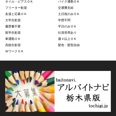
ネイル・ピアスＯＫ
バイク通勤ＯＫ
フリーター歓迎
交通費支給
友達と応募ＯＫ
土日祝のみＯＫ
大学生歓迎
学歴不問
履歴書不要
平日のみＯＫ
留学生歓迎
社員登用あり
車通勤ＯＫ
週４以上ＯＫ
高校生歓迎
髪色・髪型自由
ＷワークＯＫ