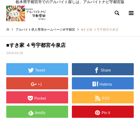
栃木県宇都宮市でのアルバイト探しは、アルバイトナビ宇都宮版
検索
アルバイト求人専用ホームページ＠宇都宮
■すき家 ４号宇都宮今泉店
■すき家 ４号宇都宮今泉店
2019.03.26
Tweet
Share
+1
Hatena
Pocket
RSS
feedly
Pin it