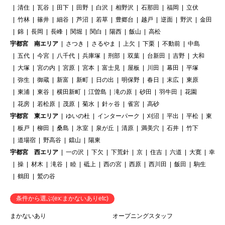
清住
瓦谷
田下
田野
白沢
相野沢
石那田
福岡
立伏
竹林
篠井
細谷
芦沼
若草
豊郷台
越戸
逆面
野沢
金田
錦
長岡
長峰
関堀
関白
陽西
飯山
高松
宇都宮 南エリア
さつき
さるやま
上欠
下栗
不動前
中島
五代
今宮
八千代
兵庫塚
刑部
双葉
台新田
吉野
大和
大塚
宮の内
宮原
宮本
富士見
屋板
川田
幕田
平塚
弥生
御蔵
新富
新町
日の出
明保野
春日
末広
東原
東浦
東谷
横田新町
江曽島
滝の原
砂田
羽牛田
花園
花房
若松原
茂原
菊水
針ヶ谷
雀宮
高砂
宇都宮 東エリア
ゆいの杜
インターパーク
刈沼
平出
平松
東
板戸
柳田
桑島
氷室
泉が丘
清原
満美穴
石井
竹下
道場宿
野高谷
鐺山
陽東
宇都宮 西エリア
一の沢
下欠
下荒針
京
住吉
六道
大寛
幸
操
材木
滝谷
睦
砥上
西の宮
西原
西川田
飯田
駒生
鶴田
鷲の谷
条件から選ぶ(ex:まかないありetc)
まかないあり
オープニングスタッフ