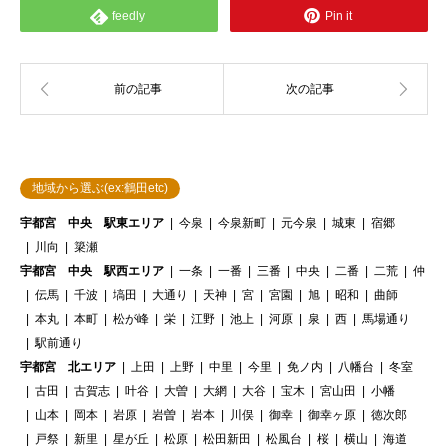
feedly
Pin it
地域から選ぶ(ex:鶴田etc)
宇都宮 中央 駅東エリア
今泉
今泉新町
元今泉
城東
宿郷
川向
簗瀬
宇都宮 中央 駅西エリア
一条
一番
三番
中央
二番
二荒
仲
伝馬
千波
塙田
大通り
天神
宮
宮園
旭
昭和
曲師
本丸
本町
松が峰
栄
江野
池上
河原
泉
西
馬場通り
駅前通り
宇都宮 北エリア
上田
上野
中里
今里
免ノ内
八幡台
冬室
古田
古賀志
叶谷
大曽
大網
大谷
宝木
宮山田
小幡
山本
岡本
岩原
岩曽
岩本
川俣
御幸
御幸ヶ原
徳次郎
戸祭
新里
星が丘
松原
松田新田
松風台
桜
横山
海道